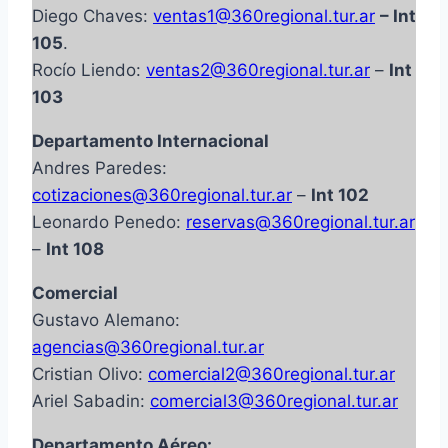
Diego Chaves:
ventas1@360regional.tur.ar
– Int
105
.
Rocío Liendo:
ventas2@360regional.tur.ar
–
Int
103
Departamento Internacional
Andres Paredes:
cotizaciones@360regional.tur.ar
–
Int 102
Leonardo Penedo:
reservas@360regional.tur.ar
–
Int 108
Comercial
Gustavo Alemano:
agencias@360regional.tur.ar
Cristian Olivo:
comercial2@360regional.tur.ar
Ariel Sabadin:
comercial3@360regional.tur.ar
Departamento Aéreo: