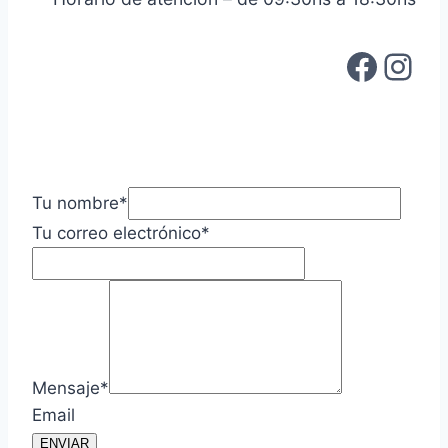
Faceb
Ins
Tu nombre
*
Tu correo electrónico
*
Mensaje
*
Email
ENVIAR