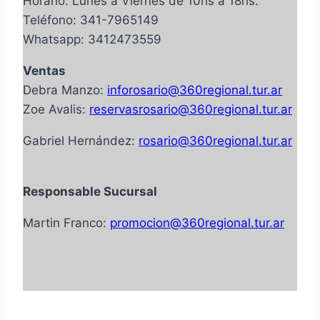
Horario: Lunes a Viernes de 10hs a 18hs.
Teléfono: 341-7965149
Whatsapp: 3412473559
Ventas
Debra Manzo:
inforosario@360regional.tur.ar
Zoe Avalis:
reservasrosario@360regional.tur.ar
Gabriel Hernández:
rosario@360regional.tur.ar
Responsable Sucursal
Martin Franco:
promocion@360regional.tur.ar