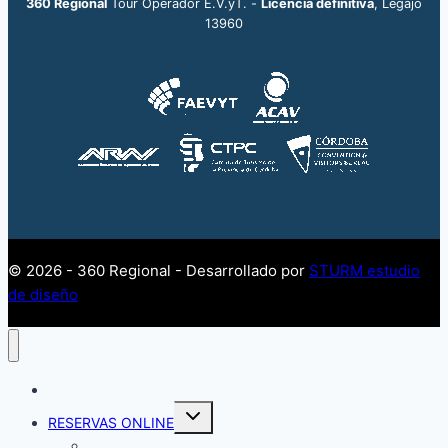
360 Regional
Tour Operador E.V.yT. -
Licencia definitiva
, Legajo
13960
© 2026 - 360 Regional - Desarrollado por
STURM estudio
de diseño
INICIO
Alternar
RESERVAS ONLINE
menú
hijo
RED EVT – Autogestión de Agencias