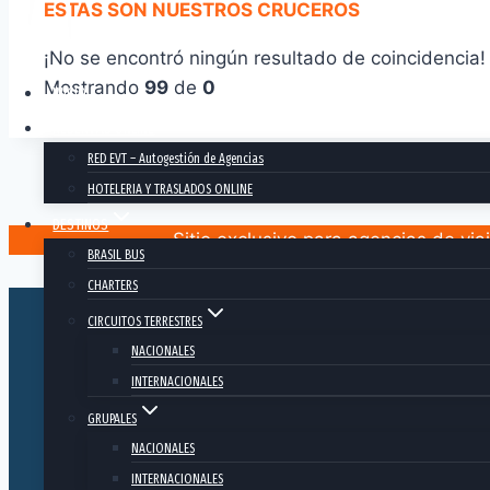
ESTAS SON NUESTROS CRUCEROS
¡No se encontró ningún resultado de coincidencia!
Mostrando
99
de
0
INICIO
RESERVAS ONLINE
RED EVT – Autogestión de Agencias
HOTELERIA Y TRASLADOS ONLINE
DESTINOS
Sitio exclusivo para agencias de via
BRASIL BUS
CHARTERS
CIRCUITOS TERRESTRES
NACIONALES
INTERNACIONALES
GRUPALES
NACIONALES
INTERNACIONALES