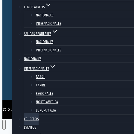
CUPOS AÉREOS
Teléfon
NACIONALES
INTERNACIONALES
SALIDAS REGULARES
360 R
NACIONALES
INTERNACIONALES
NACIONALES
INTERNACIONALES
BRASIL
CARIBE
REGIONALES
NORTE AMERICA
© 2026 - 360 Regional - Desarrollado por
STURM estudio de 
EUROPA Y ASIA
CRUCEROS
EVENTOS