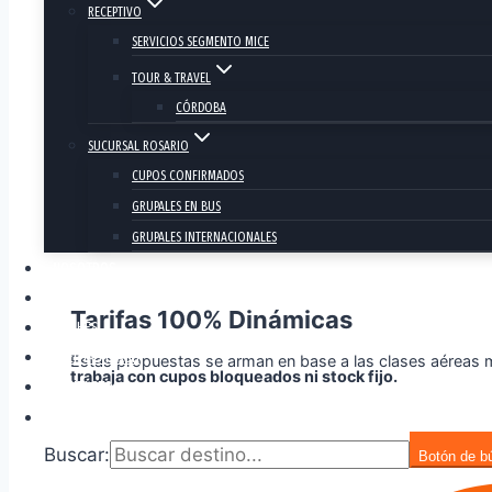
RECEPTIVO
SERVICIOS SEGMENTO MICE
TOUR & TRAVEL
CÓRDOBA
SUCURSAL ROSARIO
CUPOS CONFIRMADOS
GRUPALES EN BUS
GRUPALES INTERNACIONALES
NOSOTROS
ADMINISTRACIÓN
T
arifas 100% Dinámicas
AFICHES
OFERTAS FLASH
Estas propuestas se arman en base a las clases aérea
trabaja con cupos bloqueados ni stock fijo.
CONTACTO
Buscar:
Botón de b