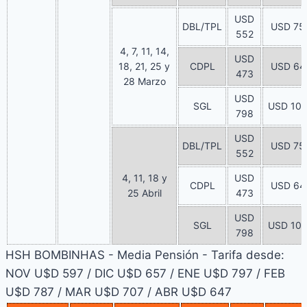
USD
DBL/TPL
USD 75
552
4, 7, 11, 14,
USD
18, 21, 25 y
CDPL
USD 64
473
28 Marzo
USD
SGL
USD 10
798
USD
DBL/TPL
USD 75
552
4, 11, 18 y
USD
CDPL
USD 64
25 Abril
473
USD
SGL
USD 10
798
HSH BOMBINHAS - Media Pensión - Tarifa desde:
NOV U$D 597 / DIC U$D 657 / ENE U$D 797 / FEB
U$D 787 / MAR U$D 707 / ABR U$D 647