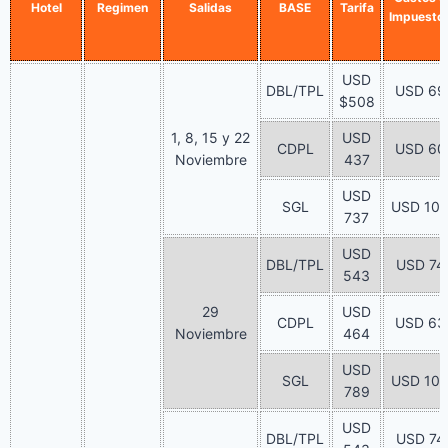
Hotel
Regimen
Salidas
BASE
Tarifa
Impuesto
USD
DBL/TPL
USD 69
$508
1, 8, 15 y 22
USD
CDPL
USD 60
Noviembre
437
USD
SGL
USD 10
737
USD
DBL/TPL
USD 74
543
29
USD
CDPL
USD 63
Noviembre
464
USD
SGL
USD 10
789
USD
DBL/TPL
USD 74