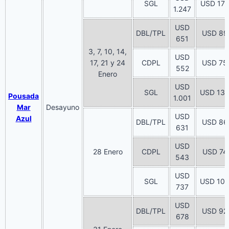
SGL
USD 17
1.247
USD
DBL/TPL
USD 89
651
3, 7, 10, 14,
USD
17, 21 y 24
CDPL
USD 75
552
Enero
USD
SGL
USD 13
Pousada
1.001
Mar
Desayuno
USD
Azul
DBL/TPL
USD 86
631
USD
28 Enero
CDPL
USD 74
543
USD
SGL
USD 10
737
USD
DBL/TPL
USD 92
678