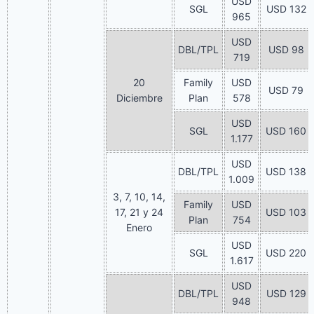
USD
SGL
USD 132
965
USD
DBL/TPL
USD 98
719
20
Family
USD
USD 79
Diciembre
Plan
578
USD
SGL
USD 160
1.177
USD
DBL/TPL
USD 138
1.009
3, 7, 10, 14,
Family
USD
17, 21 y 24
USD 103
Plan
754
Enero
USD
SGL
USD 220
1.617
USD
DBL/TPL
USD 129
948