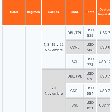
Gastos 
Hotel
Regimen
Salidas
BASE
Tarifa
Impuest
USD
DBL/TPL
USD 7
525
1, 8, 15 y 22
USD
CDPL
USD 6
Noviembre
508
USD
SGL
USD 10
772
USD
DBL/TPL
USD 7
578
29
USD
CDPL
USD 7
Noviembre
554
USD
SGL
USD 11
851