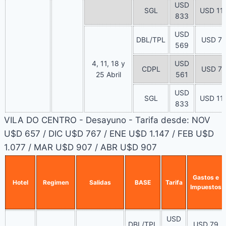
USD
SGL
USD 11
833
USD
DBL/TPL
USD 7
569
4, 11, 18 y
USD
CDPL
USD 7
25 Abril
561
USD
SGL
USD 11
833
VILA DO CENTRO - Desayuno - Tarifa desde: NOV
U$D 657 / DIC U$D 767 / ENE U$D 1.147 / FEB U$D
1.077 / MAR U$D 907 / ABR U$D 907
Gastos e
Hotel
Regimen
Salidas
BASE
Tarifa
Impuestos
USD
DBL/TPL
USD 79