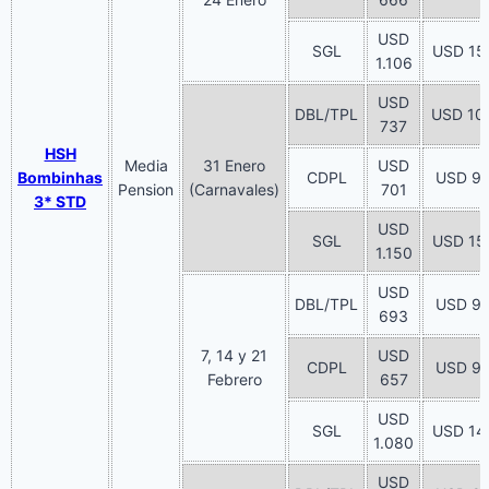
USD
SGL
USD 15
1.106
USD
DBL/TPL
USD 10
737
HSH
Media
31 Enero
USD
Bombinhas
CDPL
USD 9
Pension
(Carnavales)
701
3* STD
USD
SGL
USD 15
1.150
USD
DBL/TPL
USD 9
693
7, 14 y 21
USD
CDPL
USD 9
Febrero
657
USD
SGL
USD 14
1.080
USD