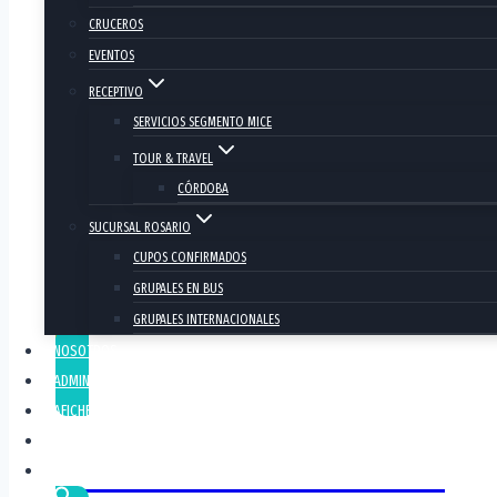
CRUCEROS
EVENTOS
RECEPTIVO
SERVICIOS SEGMENTO MICE
TOUR & TRAVEL
CÓRDOBA
SUCURSAL ROSARIO
DESTINOS BRASIL
CUPOS CONFIRMADOS
GRUPALES EN BUS
GRUPALES INTERNACIONALES
NOSOTROS
ADMINISTRACIÓN
AFICHES
OFERTAS FLASH
DESTINOS REGIONALES
CONTACTO