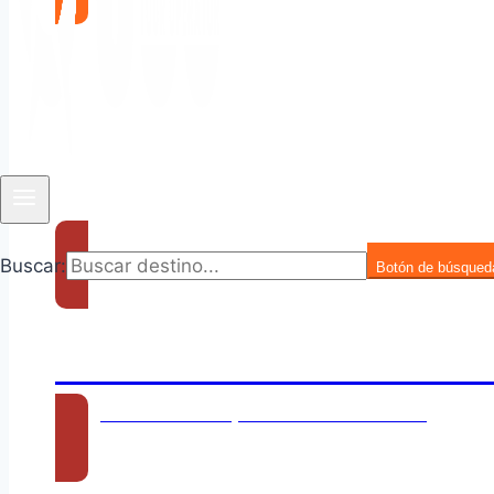
Buscar:
Botón de búsqued
360 FINDER – HOTELERÍA
¡Integrando destinos, conectando ahorros!