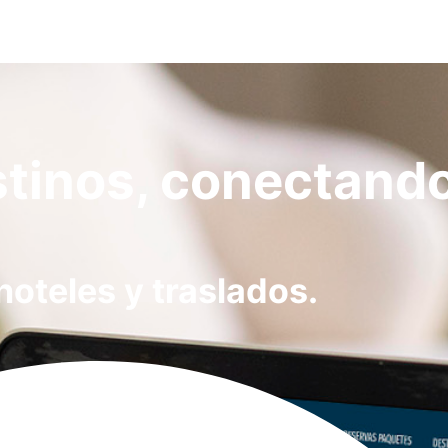
stinos, conectando
hoteles y traslados.