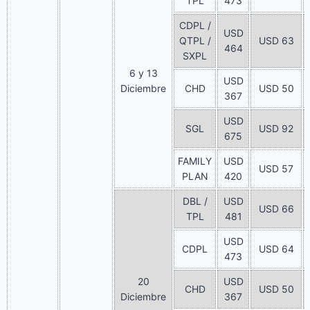
TPL
473
CDPL /
USD
QTPL /
USD 63
464
SXPL
6 y 13
USD
Diciembre
CHD
USD 50
367
USD
SGL
USD 92
675
FAMILY
USD
USD 57
PLAN
420
DBL /
USD
USD 66
TPL
481
USD
CDPL
USD 64
473
20
USD
CHD
USD 50
Diciembre
367