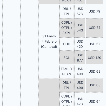
PLAN
437
DBL /
USD
USD 79
TPL
578
CDPL /
USD
QTPL /
USD 74
543
SXPL
31 Enero
4 Febrero
USD
CHD
USD 57
(Carnaval)
420
USD
SGL
USD 120
877
FAMILY
USD
USD 68
PLAN
499
DBL /
USD
USD 68
TPL
499
CDPL /
USD
QTPL /
USD 64
473