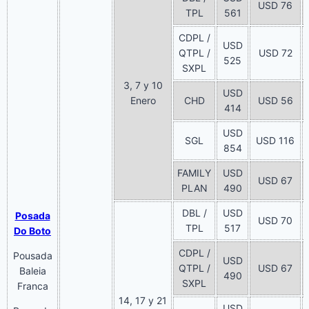
USD 76
TPL
561
CDPL /
USD
QTPL /
USD 72
525
SXPL
3, 7 y 10
USD
Enero
CHD
USD 56
414
USD
SGL
USD 116
854
FAMILY
USD
USD 67
PLAN
490
DBL /
USD
Posada
USD 70
TPL
517
Do Boto
CDPL /
Pousada
USD
QTPL /
USD 67
Baleia
490
SXPL
Franca
14, 17 y 21
USD