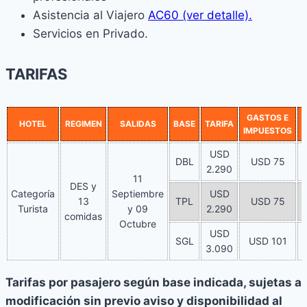
Asistencia al Viajero
AC60 (ver detalle).
Servicios en Privado.
TARIFAS
GASTOS E
HOTEL
REGIMEN
SALIDAS
BASE
TARIFA
IMPUESTOS
USD
DBL
USD 75
2.290
2
11
DES y
Categoría
Septiembre
USD
13
TPL
USD 75
Turista
y 09
2.290
2
comidas
Octubre
USD
SGL
USD 101
3.090
Tarifas por pasajero según base indicada, sujetas a
modificación sin previo aviso y disponibilidad al