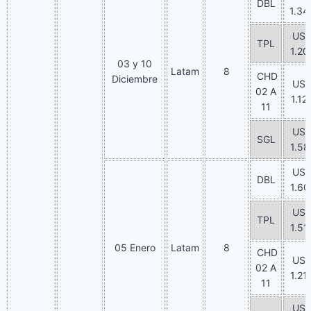
DBL
1.34
US
TPL
1.20
03 y 10
Latam
8
CHD
Diciembre
US
02 A
1.12
11
US
SGL
1.58
US
DBL
1.60
US
TPL
1.51
05 Enero
Latam
8
CHD
US
02 A
1.21
11
US