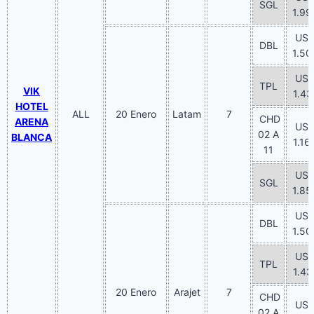
SGL
1.99
US
DBL
1.50
US
TPL
VIK
1.43
HOTEL
ALL
20 Enero
Latam
7
CHD
ARENA
US
02 A
BLANCA
1.16
11
US
SGL
1.85
US
DBL
1.50
US
TPL
1.43
20 Enero
Arajet
7
CHD
US
02 A