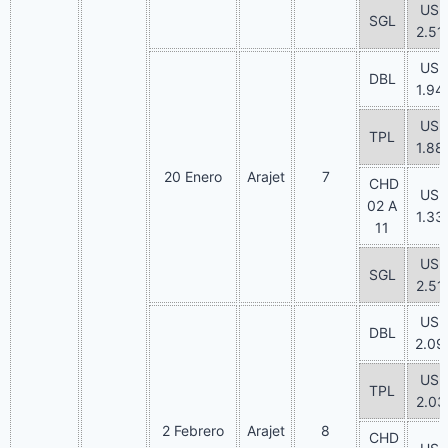
US
SGL
2.51
US
DBL
1.94
US
TPL
1.88
20 Enero
Arajet
7
CHD
US
02 A
1.33
11
US
SGL
2.51
US
DBL
2.09
US
TPL
2.03
2 Febrero
Arajet
8
CHD