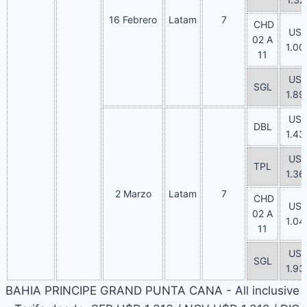
16 Febrero
Latam
7
CHD
US
02 A
1.00
11
US
SGL
1.89
US
DBL
1.43
US
TPL
1.36
2 Marzo
Latam
7
CHD
US
02 A
1.04
11
US
SGL
1.93
BAHIA PRINCIPE GRAND PUNTA CANA - All inclusive