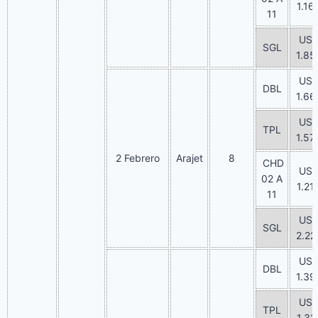
1.16
11
US
SGL
1.85
US
DBL
1.66
US
TPL
1.57
2 Febrero
Arajet
8
CHD
US
02 A
1.21
11
US
SGL
2.22
US
DBL
1.39
US
TPL
1.32