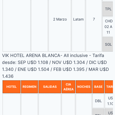
TPL
2 Marzo
Latam
7
CHD
02 A
11
SGL
VIK HOTEL ARENA BLANCA- All inclusive - Tarifa
desde: SEP U$D 1.108 / NOV U$D 1.304 / DIC U$D
1.340 / ENE U$D 1.504 / FEB U$D 1.395 / MAR U$D
1.436
CIA
HOTEL
REGIMEN
SALIDAS
NOCHES
BASE
TARI
AÉREA
US
DBL
1.10
US