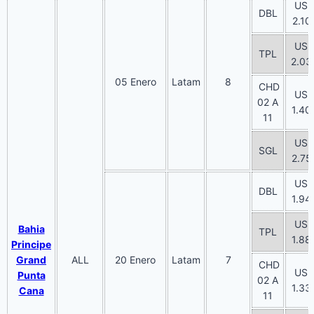
US
DBL
2.10
US
TPL
2.03
05 Enero
Latam
8
CHD
US
02 A
1.40
11
US
SGL
2.75
US
DBL
1.94
US
Bahia
TPL
1.88
Principe
Grand
ALL
20 Enero
Latam
7
CHD
US
Punta
02 A
1.33
Cana
11