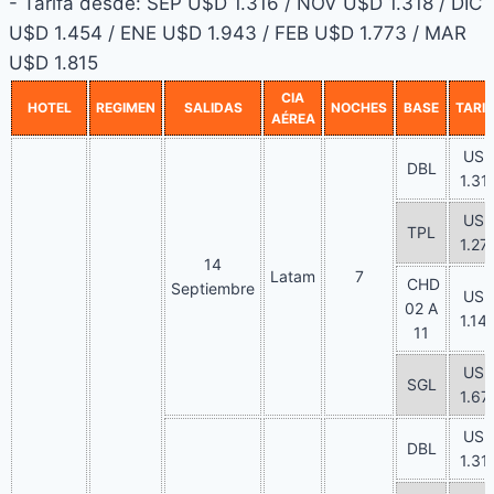
- Tarifa desde: SEP U$D 1.316 / NOV U$D 1.318 / DIC
U$D 1.454 / ENE U$D 1.943 / FEB U$D 1.773 / MAR
U$D 1.815
CIA
HOTEL
REGIMEN
SALIDAS
NOCHES
BASE
TARIF
AÉREA
US
DBL
1.31
US
TPL
1.27
14
Latam
7
CHD
Septiembre
US
02 A
1.14
11
US
SGL
1.67
US
DBL
1.31