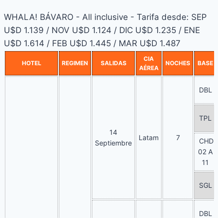
WHALA! BÁVARO - All inclusive - Tarifa desde: SEP
U$D 1.139 / NOV U$D 1.124 / DIC U$D 1.235 / ENE
U$D 1.614 / FEB U$D 1.445 / MAR U$D 1.487
CIA
HOTEL
REGIMEN
SALIDAS
NOCHES
BASE
AÉREA
DBL
TPL
14
Latam
7
CHD
Septiembre
02 A
11
SGL
DBL