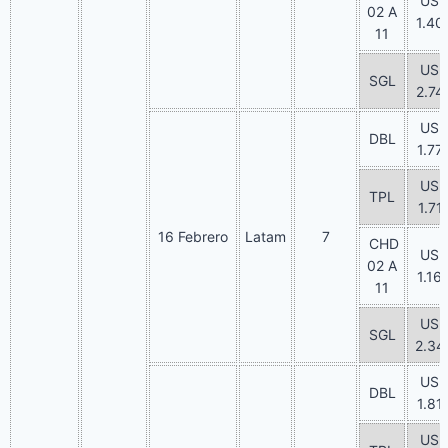
US
02 A
1.40
11
US
SGL
2.74
US
DBL
1.77
US
TPL
1.71
16 Febrero
Latam
7
CHD
US
02 A
1.16
11
US
SGL
2.34
US
DBL
1.81
US